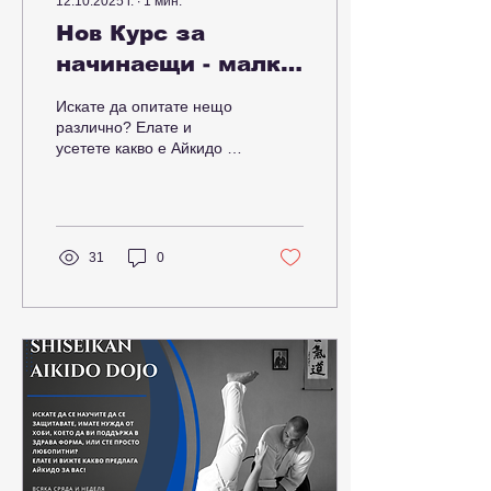
12.10.2025 г.
∙
1
мин.
Нов Курс за
начинаещи - малки
и големи
Искате да опитате нещо
различно? Елате и
усетете какво е Айкидо –
японско бойно изкуство,
което учи на
координация,
спокойствие и...
31
0