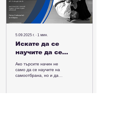
5.09.2025 г.
∙
1
мин.
Искате да се
научите да се
защитавате, имате
Ако търсите начин не
нужда от хоби,
само да се научите на
самоотбрана, но и да
което да ви
подобрите физическата
поддържа в здрава
си форма или да
откриете ново хоби,
форма, или сте
Aйкидо е...
просто любопитни?
32
0
Елате и вижте
какво предлага
Aйкидо за вас!