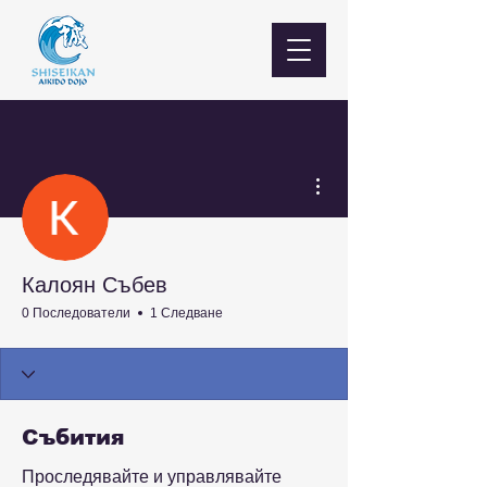
Още действия
Калоян Събев
0 Последователи
1 Следване
Събития
Проследявайте и управлявайте