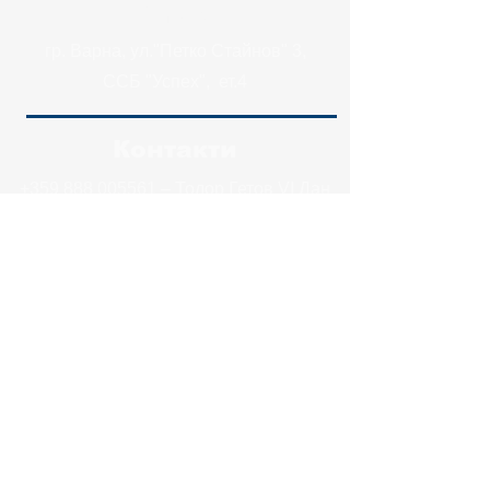
Адрес
гр. Варна, ул."Петко Стайнов" 3,
ССБ "Успех", ет.4
Контакти
+359 888 005561
– Тодор Гетов VI Дан
(Главен инструктор)
shiseikan_varna@abv.bg