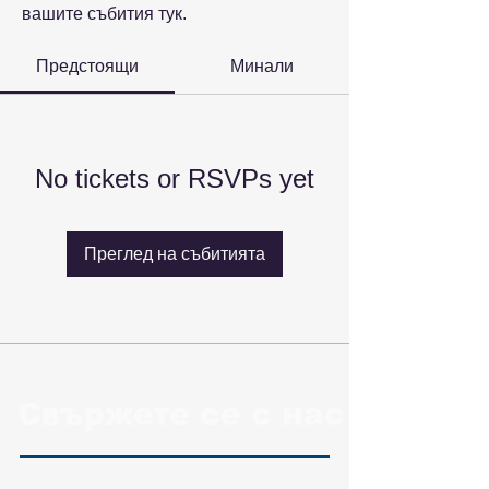
вашите събития тук.
Предстоящи
Минали
No tickets or RSVPs yet
Преглед на събитията
Свържете се с нас